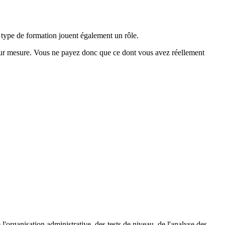
e type de formation jouent également un rôle.
s sur mesure. Vous ne payez donc que ce dont vous avez réellement
organisation administrative, des tests de niveau, de l'analyse des