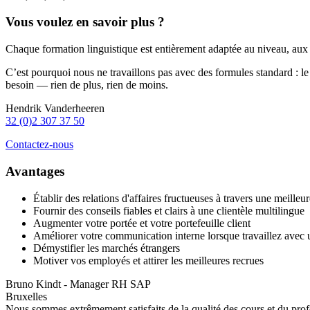
Vous voulez en savoir plus ?
Chaque formation linguistique est entièrement adaptée au niveau, aux b
C’est pourquoi nous ne travaillons pas avec des formules standard : l
besoin — rien de plus, rien de moins.
Hendrik Vanderheeren
32 (0)2 307 37 50
Contactez-nous
Avantages
Établir des relations d'affaires fructueuses à travers une meilleur
Fournir des conseils fiables et clairs à une clientèle multilingue
Augmenter votre portée et votre portefeuille client
Améliorer votre communication interne lorsque travaillez avec
Démystifier les marchés étrangers
Motiver vos employés et attirer les meilleures recrues
Bruno Kindt - Manager RH SAP
Bruxelles
Nous sommes extrêmement satisfaits de la qualité des cours et du profe