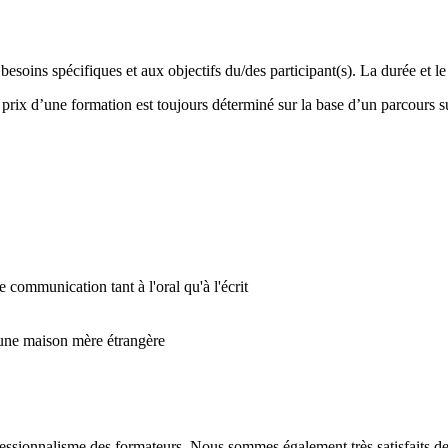
esoins spécifiques et aux objectifs du/des participant(s). La durée et l
e prix d’une formation est toujours déterminé sur la base d’un parcour
e communication tant à l'oral qu'à l'écrit
 une maison mère étrangère
ssionnalisme des formateurs. Nous sommes également très satisfaits de l'